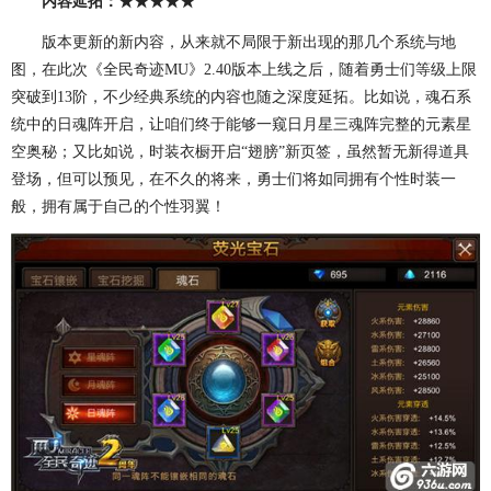
内容延拓：★★★★★
版本更新的新内容，从来就不局限于新出现的那几个系统与地
图，在此次《全民奇迹MU》2.40版本上线之后，随着勇士们等级上限
突破到13阶，不少经典系统的内容也随之深度延拓。比如说，魂石系
统中的日魂阵开启，让咱们终于能够一窥日月星三魂阵完整的元素星
空奥秘；又比如说，时装衣橱开启“翅膀”新页签，虽然暂无新得道具
登场，但可以预见，在不久的将来，勇士们将如同拥有个性时装一
般，拥有属于自己的个性羽翼！