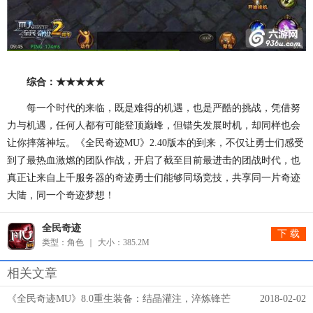
综合：★★★★★
每一个时代的来临，既是难得的机遇，也是严酷的挑战，凭借努
力与机遇，任何人都有可能登顶巅峰，但错失发展时机，却同样也会
让你摔落神坛。《全民奇迹MU》2.40版本的到来，不仅让勇士们感受
到了最热血激燃的团队作战，开启了截至目前最进击的团战时代，也
真正让来自上千服务器的奇迹勇士们能够同场竞技，共享同一片奇迹
大陆，同一个奇迹梦想！
全民奇迹
下 载
类型：角色
大小：385.2M
相关文章
《全民奇迹MU》8.0重生装备：结晶灌注，淬炼锋芒
2018-02-02