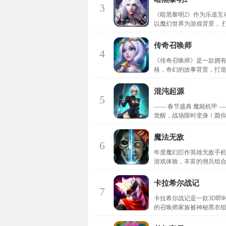
3
《暗黑黎明2》作为乐道互
以魔幻世界为游戏背景， 
传奇召唤师
4
《传奇召唤师》是一款拥
格，奇幻的故事背景，打
混沌起源
5
—— 春节盛典 魔能机甲
觉醒，战场限时变身！圆
魔法无敌
6
年度魔幻巨作英雄无敌手机
游戏体验，丰富的佣兵组
卡拉希尔战记
7
卡拉希尔战记是一款3D即
的召唤师家族被神秘黑衣