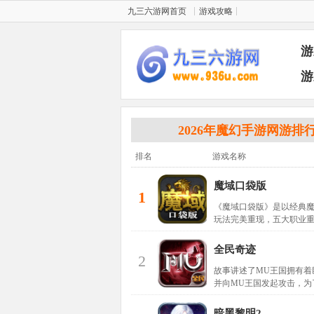
九三六游网首页
游戏攻略
游
游
2026年魔幻手游网游排
排名
游戏名称
魔域口袋版
1
《魔域口袋版》是以经典魔
玩法完美重现，五大职业
全民奇迹
2
故事讲述了MU王国拥有着
并向MU王国发起攻击，为
暗黑黎明2