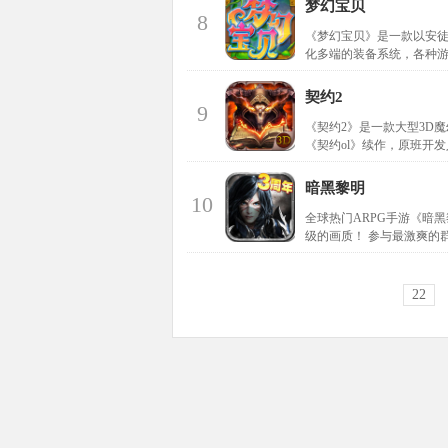
梦幻宝贝
8
《梦幻宝贝》是一款以安徒
化多端的装备系统，各种
契约2
9
《契约2》是一款大型3D
《契约ol》续作，原班开
暗黑黎明
10
全球热门ARPG手游《暗
级的画质！ 参与最激爽的
22