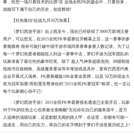
事，给您一场只看技术的比拼!在 这场全民PK的盛会中，只要你来，
就能写下属于自己的历史，创造辉煌!
【狂热集结!征战九月50万加冕】
《梦幻西游手游》自上线至今，现在已经获得了3000万新增注册
用户，可以想见，在2015全民PK争霸赛拉开帷幕之后，这一赛事的参
赛规模将 很有可能打破中国手游市场同类赛事参赛人数记录。为了让
每一个梦幻热爱者都能投入到这一赛事中去，梦幻手游为冠军团队的
玩家准备了最任性的豪华巨奖。除了 超人气神兽超级泡泡、80级制造
指南书百炼精铁、高级魔兽要诀等丰厚游戏道具外，更有巴西里约奥
运会开幕式入场券、PK赛典藏版18K金黄金奖牌，以及 50万的现金大
奖为冠军加冕!而彰显至尊身份的“2015全民PK赛冠军”称谓，也一定让
每个玩家都心动不已!
《梦幻西游手游》2015全民PK争霸赛报名通道已全面开启，玩家
对于PK的狂热之心也将被全面唤醒!无论你在自己的服务器中，是万
人追捧的顶级玩家，还是默默无闻的路人甲，在这里，你都有可能一
战成名，用自己的实力，将自己的名字镌刻于梦幻手游发展历程之上!