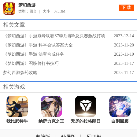
梦幻西游
下 载
类型：回合
大小：373.3M
相关文章
《梦幻西游》手游巅峰联赛S7季后赛&总决赛激战打响
2023-12-14
《梦幻西游》手游 科举会试答案大全
2023-11-20
《梦幻西游》手游 法宝合成任务
2023-11-19
《梦幻西游》召唤兽打书技巧
2023-11-17
梦幻西游炼药攻略
2023-11-17
相关游戏
我比武特牛
纳萨力克之王
无尽的拉格朗日
白荆回廊
电脑版
触屏版
回顶部