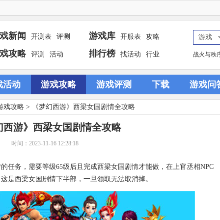
戏新闻
游戏库
开测表
评测
开服表
攻略
游戏
戏攻略
排行榜
评测
活动
找活动
行业
战火与秩
戏活动
游戏攻略
游戏评测
下载
游戏问
游戏攻略
> 《梦幻西游》西梁女国剧情全攻略
幻西游》西梁女国剧情全攻略
时间：2023-11-16 12:28:18
的任务，需要等级65级后且完成西梁女国剧情才能做，在上官丞相NPC
，这是西梁女国剧情下半部，一旦领取无法取消掉。