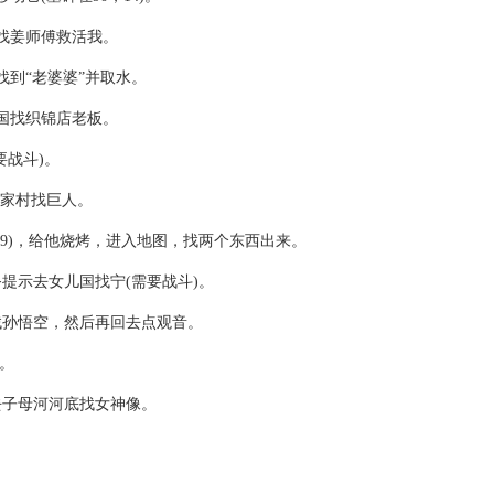
找姜师傅救活我。
找到“老婆婆”并取水。
国找织锦店老板。
要战斗)。
莫家村找巨人。
，89)，给他烧烤，进入地图，找两个东西出来。
提示去女儿国找宁(需要战斗)。
找孙悟空，然后再回去点观音。
阵。
去子母河河底找女神像。