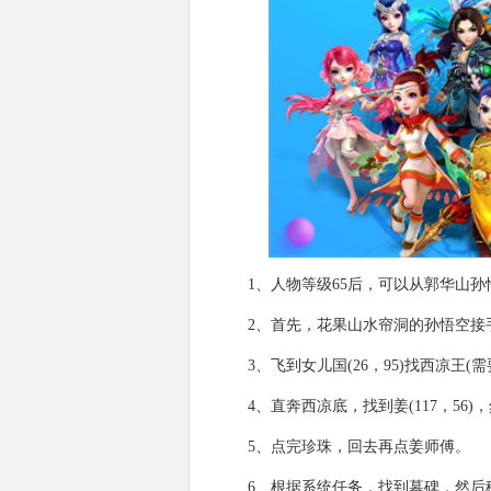
1、人物等级65后，可以从郭华山孙
2、首先，花果山水帘洞的孙悟空接
3、飞到女儿国(26，95)找西凉王(
4、直奔西凉底，找到姜(117，56
5、点完珍珠，回去再点姜师傅。
6、根据系统任务，找到墓碑，然后移动