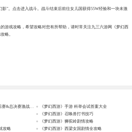
奘幻影”。点击进入战斗。战斗结束后前往女儿国获得55W经验和一块未激
供的游戏攻略，希望攻略对您有所帮助，请时常关注九三六游网《梦幻西
的攻略。
《梦幻西游》手游巅峰联赛S7季后赛&总决赛激战打响
《梦幻西游》手游 科举会试答案大全
《梦幻西游》召唤兽打书技巧
《梦幻西游》狮驼岭剧情攻略
就攻略
《梦幻西游》西梁女国剧情全攻略