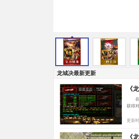
龙城决最新更新
《龙
在《
获得
八掌、
更新时间
《龙