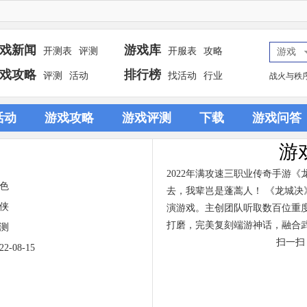
戏新闻
游戏库
开测表
评测
开服表
攻略
游戏
戏攻略
排行榜
评测
活动
找活动
行业
战火与秩
活动
游戏攻略
游戏评测
下载
游戏问答
游
2022年满攻速三职业传奇手游
色
去，我辈岂是蓬蒿人！ 《龙城
侠
演游戏。主创团队听取数百位重
打磨，完美复刻端游神话，融合
测
扫一扫
22-08-15