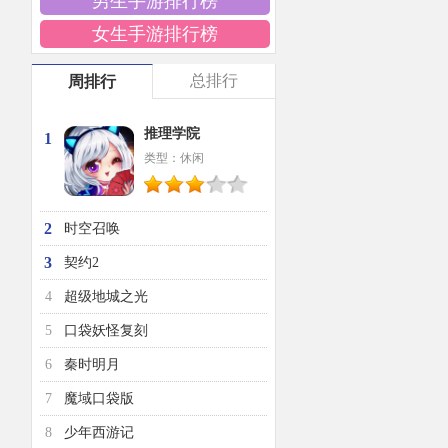
男生手游排行榜
女生手游排行榜
总排行
周排行
推理学院
1
类型：休闲
2
时空召唤
3
契约2
4
超级地城之光
5
口袋妖怪复刻
6
秦时明月
7
魔域口袋版
8
少年西游记