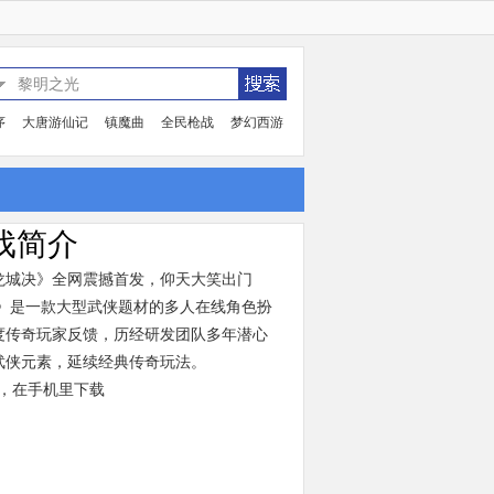
序
大唐游仙记
镇魔曲
全民枪战
梦幻西游
戏简介
《龙城决》全网震撼首发，仰天大笑出门
决》是一款大型武侠题材的多人在线角色扮
度传奇玩家反馈，历经研发团队多年潜心
武侠元素，延续经典传奇玩法。
，在手机里下载