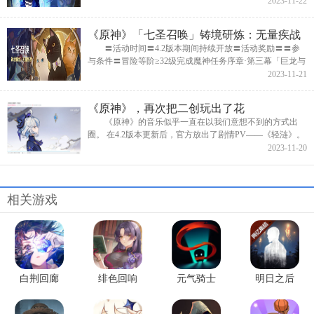
2023-11-22
匙」可通过领取每日委...
《原神》「七圣召唤」铸境研炼：无量疾战
〓活动时间〓4.2版本期间持续开放〓活动奖励〓〓参
与条件〓冒险等阶≥32级完成魔神任务序章·第三幕「巨龙与
自由之歌」，且完成世界任务「骰子、猫与卡牌的战场」。
2023-11-21
〓活动说...
《原神》，再次把二创玩出了花
《原神》的音乐似乎一直在以我们意想不到的方式出
圈。 在4.2版本更新后，官方放出了剧情PV——《轻涟》。
在有了芙宁娜传说任务的触动后，《原神》玩家迅速将这则
2023-11-20
PV顶上了B站排...
相关游戏
白荆回廊
绯色回响
元气骑士
明日之后