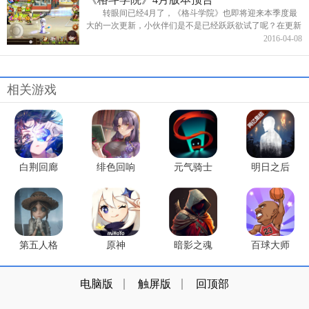
转眼间已经4月了，《格斗学院》也即将迎来本季度最
大的一次更新，小伙伴们是不是已经跃跃欲试了呢？在更新
之前就先让我带领大家看看都更新了哪些内容吧！【试炼
2016-04-08
场】这次更新顺应大...
相关游戏
白荆回廊
绯色回响
元气骑士
明日之后
第五人格
原神
暗影之魂
百球大师
电脑版
触屏版
回顶部