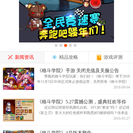
新闻资讯
精品攻略
游戏评测
《格斗学院》手游 关闭充值及关服公告
尊敬的格斗学院玩家：你们好！《格斗学院》将于2018
年11月5日18:00正式终止游戏运营，关闭所有《格斗学院》
服务器以及充值入口，游戏关服后玩家将无法继续登录游
2018-09-04
戏。具体时间安排如...
《格斗学院》5.27震撼公测，盛典狂欢等你
High
还记得记得曾经风靡红白机、SFC的“拳皇”吗？ 还记得
《影之刃》里大大的红色摇杆和熟悉的5键按钮吗？传承这
一切的首款3D搞笑无厘头创始之作《格斗学院》将在5月27
2016-05-27
日震撼公...
《格斗学院》4月版本预告