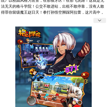
院》以校园风格为背景，在那狼牙区！在那飞虎路！这就是无
法无天的格斗学院！公交不敢进站，出租不敢停靠，没有人敢
得罪你留级魔王赵日天！拳打孙悟空脚踩阿拉蕾，这片高中，
已经是你制霸的领地！