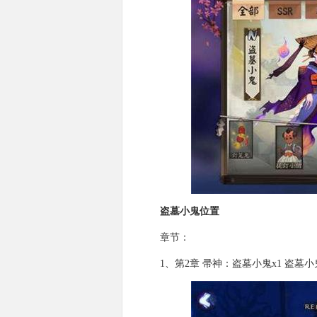
盗墓小鬼位置
章节：
1、第2章 帚神：盗墓小鬼x1 盗墓小