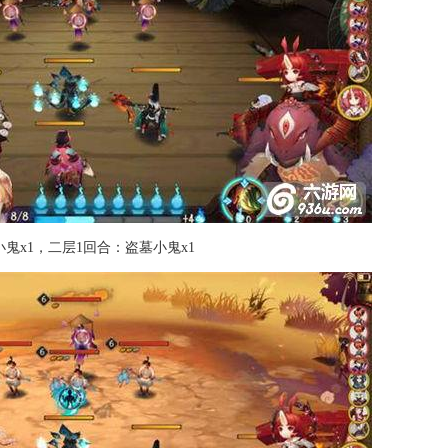
鬼x1，二层1回合：盗墓小鬼x1