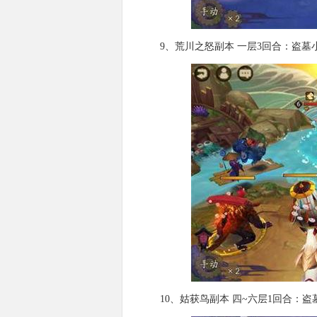
9、荒川之怒副本 一层3回合：盗墓小
10、姑获鸟副本 四~六层1回合：盗