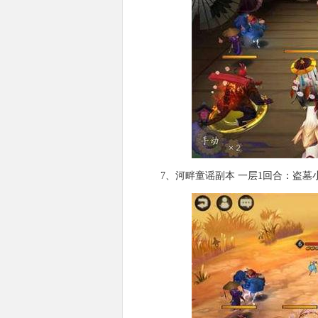
7、河畔童谣副本 一层1回合：盗墓小