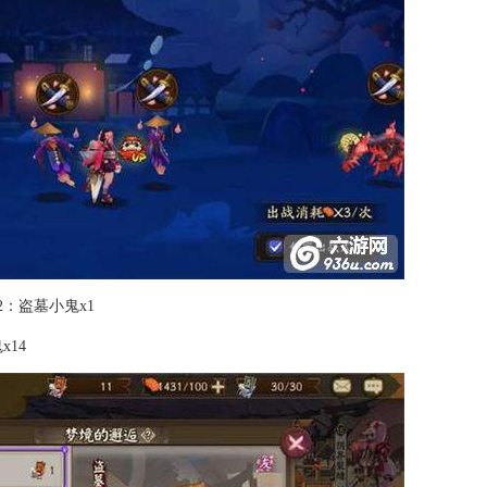
2：盗墓小鬼x1
x14