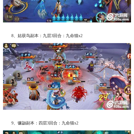
8、姑获鸟副本：九层3回合：九命猫x2
9、镰鼬副本：四层3回合：九命猫x2