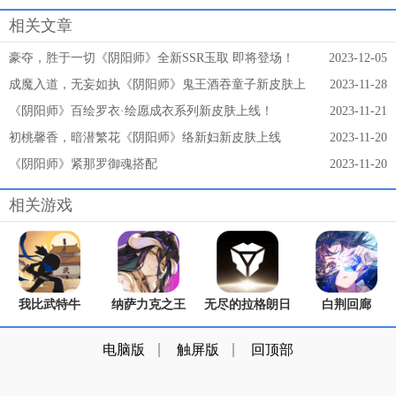
相关文章
豪夺，胜于一切《阴阳师》全新SSR玉取 即将登场！
2023-12-05
成魔入道，无妄如执《阴阳师》鬼王酒吞童子新皮肤上
2023-11-28
线！
《阴阳师》百绘罗衣·绘愿成衣系列新皮肤上线！
2023-11-21
初桃馨香，暗潜繁花《阴阳师》络新妇新皮肤上线
2023-11-20
《阴阳师》紧那罗御魂搭配
2023-11-20
相关游戏
我比武特牛
纳萨力克之王
无尽的拉格朗日
白荆回廊
电脑版
触屏版
回顶部