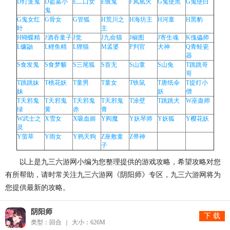
D灯笼鬼
D盗墓小
E二口女
E饿鬼
F凤凰火
G鬼使黑
G鬼使白
鬼
G鬼女红
G骨女
G管狐
H荒川之
H海坊主
H河童
H黑豹
叶
主
H蝴蝶精
J酒吞童子
J觉
J九命猫
J椒图
J寄生魂
K傀儡师
L镰鼬
L鲤鱼精
L狸猫
M孟婆
P判官
犬神
Q青蛙瓷
器
S食发鬼
S食梦貘
S三尾狐
S首无
S山童
S山兔
T跳跳哥
哥
T跳跳妹
T桃花妖
T童男
T童女
T铁鼠
T唐纸伞
T提灯小
妹
妖
僧
T天邪鬼
T天邪鬼
T天邪鬼
T天邪鬼
T涂壁
T跳跳犬
W巫蛊师
绿
黄
赤
青
W武士之
X雪女
X吸血姬
Y阎魔
Y妖琴师
Y妖狐
Y樱花妖
灵
Y萤草
Y雨女
Y鸦天狗
Z座敷童
Z帚神
子
以上是九三六游网小编为您整理提供的游戏攻略，希望攻略对您
有所帮助，请时常关注九三六游网《阴阳师》专区，九三六游网将为
您提供最新的攻略。
阴阳师
下 载
类型：回合
大小：626M