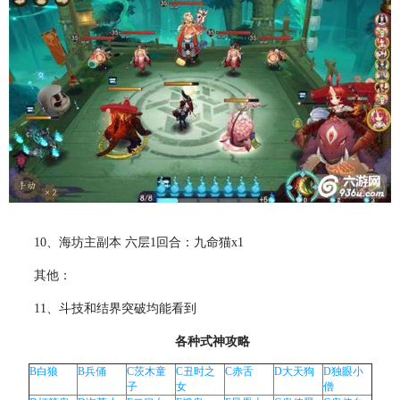
10、海坊主副本 六层1回合：九命猫x1
其他：
11、斗技和结界突破均能看到
各种式神攻略
B白狼
B兵俑
C茨木童
C丑时之
C赤舌
D大天狗
D独眼小
子
女
僧