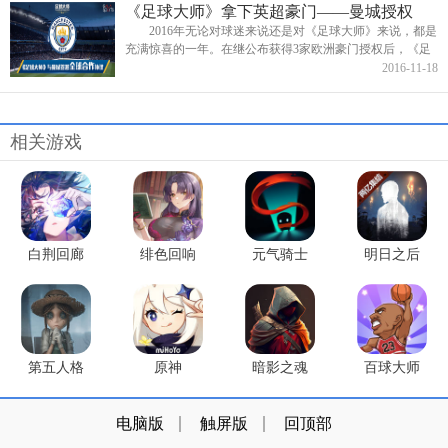
《足球大师》拿下英超豪门——曼城授权
2016年无论对球迷来说还是对《足球大师》来说，都是
充满惊喜的一年。在继公布获得3家欧洲豪门授权后，《足
球大师》近日又公布一大喜讯——已成功拿下英超豪门曼城
2016-11-18
的全球授权！厉...
相关游戏
白荆回廊
绯色回响
元气骑士
明日之后
第五人格
原神
暗影之魂
百球大师
电脑版
触屏版
回顶部