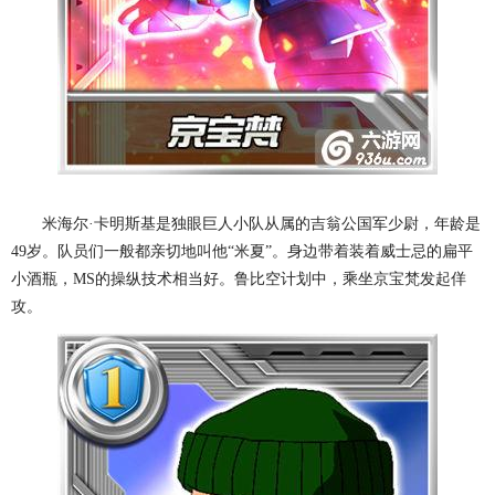
米海尔·卡明斯基是独眼巨人小队从属的吉翁公国军少尉，年龄是
49岁。队员们一般都亲切地叫他“米夏”。身边带着装着威士忌的扁平
小酒瓶，MS的操纵技术相当好。鲁比空计划中，乘坐京宝梵发起佯
攻。