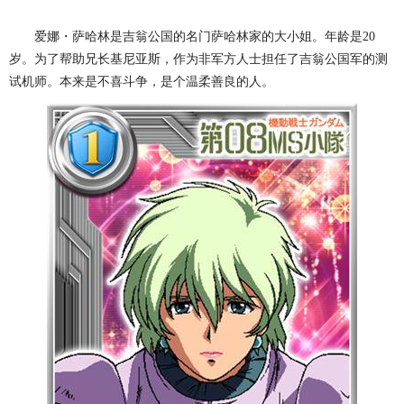
爱娜・萨哈林是吉翁公国的名门萨哈林家的大小姐。年龄是20
岁。为了帮助兄长基尼亚斯，作为非军方人士担任了吉翁公国军的测
试机师。本来是不喜斗争，是个温柔善良的人。