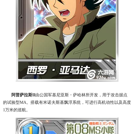
阿普萨拉斯II
由公国军基尼亚斯・萨哈林所开发，用于攻击据点
的试验型MA。搭载有米诺夫斯基飘浮系统，可进行高机动性以及高度
1万米的巡航。