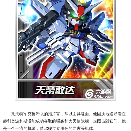
扎夫特军克鲁泽队的指挥官，常以面具遮面。他固执地追寻着在
赫利奥波利斯没能成功夺取的强袭和大天使战舰，企图击毁它们。他
是一个一流的机师，曾驾驶过专用色的西古等机体。