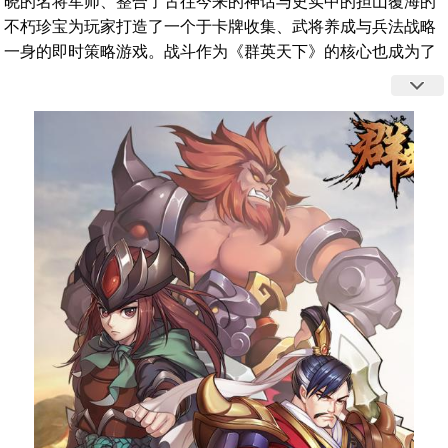
晓的名将军师、整合了古往今来的神话与史实中的担山覆海的
不朽珍宝为玩家打造了一个于卡牌收集、武将养成与兵法战略
一身的即时策略游戏。战斗作为《群英天下》的核心也成为了
游戏中最大的亮点与特色，百人对冲的激昂场面被独具匠心的
制作团队刻画的栩栩如生。快来一起感受那人马腾空恢弘壮丽
的史诗战场吧！