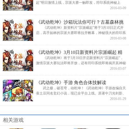
起”明日激情上线，宗派大赛一触即发，符印系统神秘上
线，更有精英关卡修罗模式即将开启！其中修罗副本为关卡
2016-03-09
进阶模式，高难度高挑战，试...
《武动乾坤》沙箱玩法你可行？古墓森林挑
战心跳
《武动乾坤》新资料片“宗派崛起”将于3月10日正式开
启，高手如林的宗派大赛即将拉开帷幕，神秘强大的符印系
统横空出世，还有高自由度的古墓寻宝玩法等你挑战！沙箱
2016-03-08
式地图，此起彼伏...
《武动乾坤》3月10日新资料片宗派崛起 精
彩玩法抢先知晓
《武动乾坤》将于3月10日开启新资料片“宗派崛起”，
激情宗派大赛玩法即将开放，还有符印系统即将揭开其神秘
面纱，古墓寻宝火热开启，更有精英关卡模式开放挑战等
2016-03-07
等。全新的PVE、PV...
《武动乾坤》手游 角色合体技解读
武之极，破苍穹，动乾坤！《武动乾坤》手游改编自天
蚕土豆同名玄幻小说，现已全平台上线。原著中刀光剑影、
爱恨情仇的故事情节和人物令人印象深刻，在游戏中，他们
2016-01-29
的爱恨也有所延伸，独特...
相关游戏