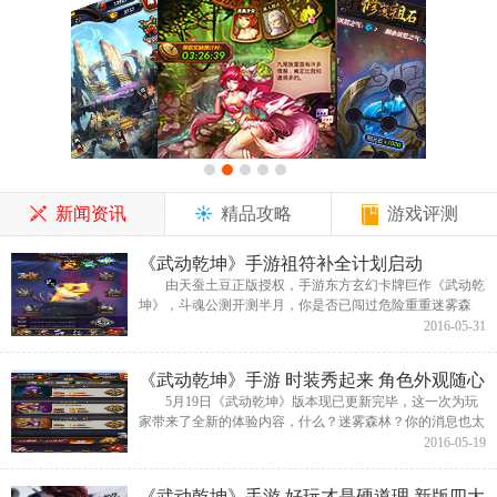
新闻资讯
精品攻略
游戏评测
《武动乾坤》手游祖符补全计划启动
由天蚕土豆正版授权，手游东方玄幻卡牌巨作《武动乾
坤》，斗魂公测开测半月，你是否已闯过危险重重迷雾森
林，全新探险之旅即将开启，时装系统、祖符系统等激情新
2016-05-31
玩法是否给你带来更新...
《武动乾坤》手游 时装秀起来 角色外观随心
变
5月19日《武动乾坤》版本现已更新完毕，这一次为玩
家带来了全新的体验内容，什么？迷雾森林？你的消息也太
滞后了吧！在这个看颜值的社会，除了脸当然就是衣装啦！
2016-05-19
为了让武学大有所成的玩...
《武动乾坤》手游 好玩才是硬道理 新版四大