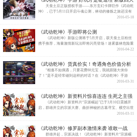
玩法介绍
天蚕土豆正版授权手游——东方玄幻卡牌巨作《武动乾
坤》，已于5月11日开启斗魂公测，林动的修炼之旅还没有
结束，当然《武动乾坤》也在持续更新版本中，对于已经族
2016-05-18
比夺冠、狩猎比赛...
《武动乾坤》手游即将公测
《武动乾坤》新版公测将于5月开启，获天蚕土豆粉丝
携手推荐，海量激情新玩法即将闪亮登场！迷雾森林危险重
重，更有宝物多多，时装系统开启华服新玩法，天地大战拉
2016-04-22
开跨服决战序幕，还有强...
《武动乾坤》货真价实！奇遇角色价值分析
“相逢不如偶遇，只要花费88元宝，我就跟随大侠你
了！”是不是经常碰到这样的对话？在《武动乾坤》手游
中，TA是否值得你花费重金来招募？快来随我一起来分析
2016-03-31
奇遇角色的含金量，从此不再花...
《武动乾坤》新资料片惊喜连连 生死之主强
势来袭
《武动乾坤》新资料片“宗派崛起”已于3月10日震撼开
启，群雄并立的宗派大赛、曲折神秘的古墓寻宝、横空出世
的符印系统等等新玩法新内容引爆新一轮斗法狂潮，更有海
2016-03-11
量福利汹涌...
《武动乾坤》修罗副本激情来袭 谁敢一战
群雄并起，宗派决战！《武动乾坤》新资料片“宗派崛