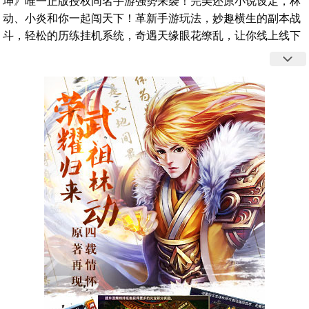
坤》唯一正版授权同名手游强势来袭！完美还原小说设定，林
动、小炎和你一起闯天下！革新手游玩法，妙趣横生的副本战
斗，轻松的历练挂机系统，奇遇天缘眼花缭乱，让你线上线下
爽不停！唯美突破变身，超炫合体技能，策略阵容组合，引爆
视觉盛宴！精彩纷呈的奇异世界等你来战，和小伙伴们一起开
启热血玄幻之旅吧！