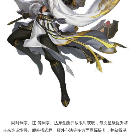
同时剑宗、狂·傅剑寒、达摩觉醒开放限时获取，每次星级提升将
带来造诣增强、额外招式栏、额外心法等多方面巨幅提升，并获得基