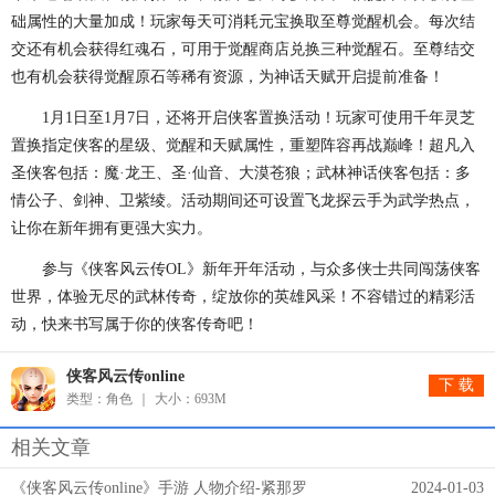
础属性的大量加成！玩家每天可消耗元宝换取至尊觉醒机会。每次结
交还有机会获得红魂石，可用于觉醒商店兑换三种觉醒石。至尊结交
也有机会获得觉醒原石等稀有资源，为神话天赋开启提前准备！
1月1日至1月7日，还将开启侠客置换活动！玩家可使用千年灵芝
置换指定侠客的星级、觉醒和天赋属性，重塑阵容再战巅峰！超凡入
圣侠客包括：魔·龙王、圣·仙音、大漠苍狼；武林神话侠客包括：多
情公子、剑神、卫紫绫。活动期间还可设置飞龙探云手为武学热点，
让你在新年拥有更强大实力。
参与《侠客风云传OL》新年开年活动，与众多侠士共同闯荡侠客
世界，体验无尽的武林传奇，绽放你的英雄风采！不容错过的精彩活
动，快来书写属于你的侠客传奇吧！
侠客风云传online
下 载
类型：角色
大小：693M
相关文章
《侠客风云传online》手游 人物介绍-紧那罗
2024-01-03