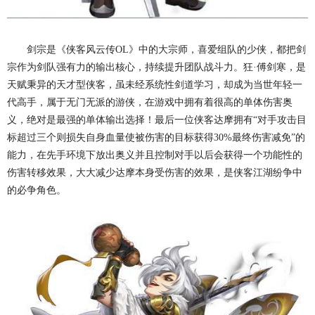
剑宗是《侠客风云传OL》中的大宗师，喜爱组队的少侠，都把剑
宗作为剑队强有力的输出核心，持续提升团队战斗力。狂·傅剑寒，是
天赋秉异的天才型侠客，虽未经系统性剑道学习，却成为当世年轻一
代高手，属于无门无派的游侠，在游戏中拥有着很高的单体伤害奥
义，绝对是最强的单体输出选择！最后一位侠客达摩拥有“对手攻击目
标超过三个则损失自身血量使被伤害的目标获得30%最终伤害减免”的
能力，在先手环境下放出奥义并且控制对手以后会获得一个功能性的
伤害转移效果，大大减少达摩本身受伤害的效果，是侠客江湖纷争中
的必争角色。