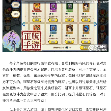
每个角色每日的修行值毕竟有限，合理利用好有限的修行值对角
色战斗力的提升也会有所帮助。想培养异朽装备，和培养霓漫天、孟
玄朗、檀梵、无垢、东华这些灵宠的玩家，每日挑战斩妖除魔副本是
必不可少的。璀星石等级有待提升的玩家，也可以通过每天来挑战斩
妖除魔副本，用修业之证来兑换经验石，进而来升级璀星石。璀星石
在角色战斗力占比中占了很大一部分比例，提升璀星石的等级，对于
提升角色战斗力会大有帮助！
以上是九三六游网小编为您整理提供的游戏攻略，希望攻略对您