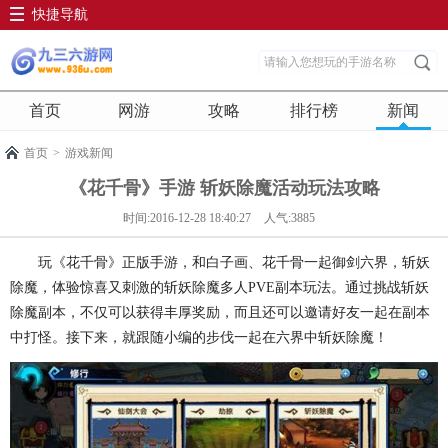
快捷导航
首页
网游
攻略
排行榜
新闻
首页
>
游戏新闻
《花千骨》手游 斩妖除魔活动玩法攻略
时间:2016-12-28 18:40:27
人气:3885
玩《花千骨》正版手游，和白子画、花千骨一起御剑六界，斩妖
除魔，体验惊喜又刺激的斩妖除魔多人PVE副本玩法。通过挑战斩妖
除魔副本，不仅可以获得丰厚奖励，而且还可以邀请好友一起在副本
中打怪。接下来，就跟随小编的步伐一起在六界中斩妖除魔！