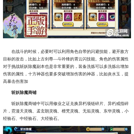
在战斗的时候，必要时可以利用角色自带的闪避技能，避开敌方
目标的攻击，比如上古剑尊—斗吟锋的霄云闪技能。角色的伤害属性
对于挑战斩妖除魔副本也是非常重要的，装备洗炼可以多洗炼出增加
伤害的属性，十方神器也要多突破增加伤害的神器，比如炎水玉，提
高暴击伤害加
斩妖除魔商铺
斩妖除魔商铺中可以用修业之证兑换异朽项链碎片、异朽戒指碎
片，霓漫天灵魄、孟玄朗灵魄、檀梵灵魄、无垢灵魄、东华灵魄，小
经验石、中经验石、大经验石。