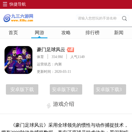
快捷导航
首页
网游
攻略
排行榜
新闻
豪门足球风云
4星
体育
354.9M
人气1149
运营状态：内测
更新时间：2020-03-11
安卓版下载
安卓版下载2
安卓版下载3
游戏介绍
《豪门足球风云》采用全球领先的惯性与动作捕捉技术，