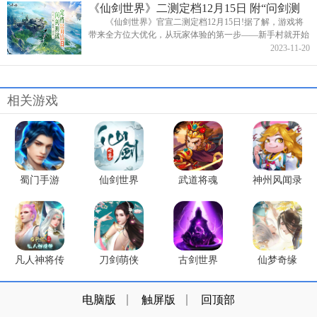
《仙剑世界》二测定档12月15日 附“问剑测
试”最新爆料
《仙剑世界》官宣二测定档12月15日!据了解，游戏将
带来全方位大优化，从玩家体验的第一步——新手村就开始
做全面调优，极大提高了游戏沉浸体验，版本整体感官也有
2023-11-20
了质的飞跃，让玩家...
相关游戏
蜀门手游
仙剑世界
武道将魂
神州风闻录
凡人神将传
刀剑萌侠
古剑世界
仙梦奇缘
电脑版
触屏版
回顶部