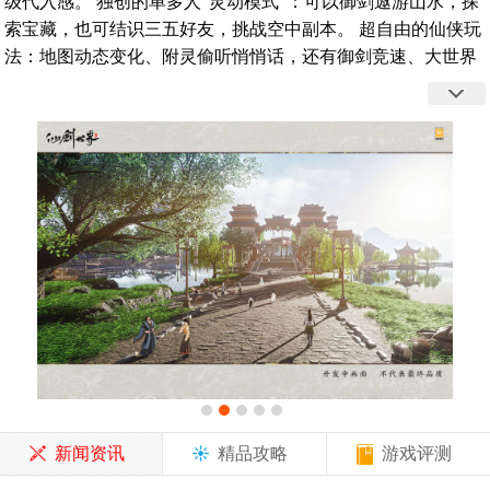
级代入感。 独创的单多人“灵动模式”：可以御剑遨游山水，探
索宝藏，也可结识三五好友，挑战空中副本。 超自由的仙侠玩
法：地图动态变化、附灵偷听悄悄话，还有御剑竞速、大世界
种田、躲猫猫等休闲玩法。
新闻资讯
精品攻略
游戏评测