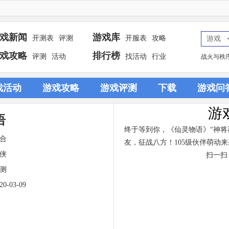
戏新闻
游戏库
开测表
评测
开服表
攻略
游戏
戏攻略
排行榜
评测
活动
找活动
行业
战火与秩
戏活动
游戏攻略
游戏评测
下载
游戏问
游
语
终于等到你，《仙灵物语》“神将
合
友，征战八方！105级伙伴萌动
侠
扫一扫
测
20-03-09