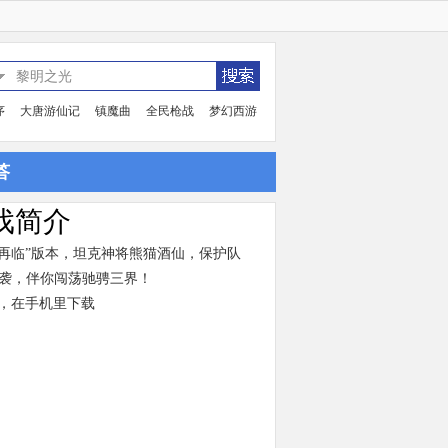
序
大唐游仙记
镇魔曲
全民枪战
梦幻西游
答
戏简介
再临”版本，坦克神将熊猫酒仙，保护队
来袭，伴你闯荡驰骋三界！
，在手机里下载