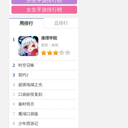
男生手游排行榜
女生手游排行榜
总排行
周排行
推理学院
1
类型：休闲
2
时空召唤
3
契约2
4
超级地城之光
5
口袋妖怪复刻
6
秦时明月
7
魔域口袋版
8
少年西游记