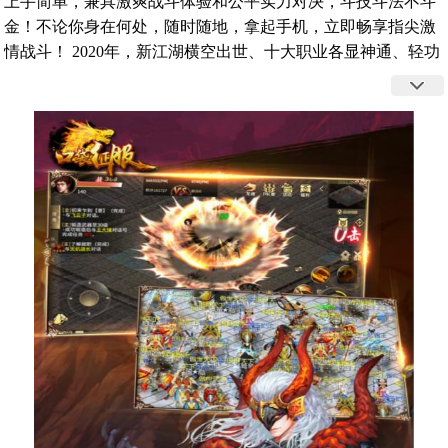
上手简单，兼具激爽战斗体验和公平实力对决，斗技斗法不斗
金！不论你身在何处，随时随地，拿起手机，立即畅享指尖激
情战斗！ 2020年，新江湖横空出世、十大职业各显神通、轻功
打斗体验真侠客、自由PK快感杀戮、抢BOSS惊心动魄、竞技
场PVP激烈火拼、多人即时团战，再现江湖第一帮热血群战盛
况！