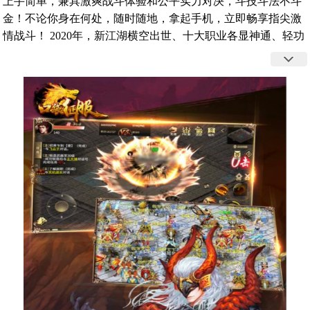
上手简单，兼具激爽战斗体验和公平实力对决，斗技斗法不斗
金！不论你身在何处，随时随地，拿起手机，立即畅享指尖激
情战斗！ 2020年，新江湖横空出世、十大职业各显神通、轻功
打斗体验真侠客、自由PK快感杀戮、抢BOSS惊心动魄、竞技
场PVP激烈火拼、多人即时团战，再现江湖第一帮热血群战盛
况！