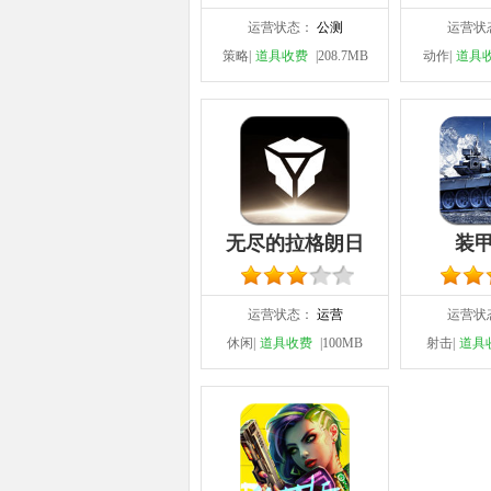
运营状态：
公测
运营状
策略|
道具收费
|208.7MB
动作|
道具
无尽的拉格朗日
装
运营状态：
运营
运营状
休闲|
道具收费
|100MB
射击|
道具