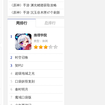
《原神》手游 渊光鳍翅获取攻略
《原神》手游 沉玉谷木匣47个刷新
地点
总排行
周排行
推理学院
1
类型：休闲
2
时空召唤
3
契约2
4
超级地城之光
5
口袋妖怪复刻
6
秦时明月
7
魔域口袋版