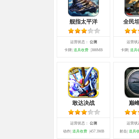
舰指太平洋
全民
运营状态：
公测
运营状
卡牌|
道具收费
|388MB
卡牌|
道具
敢达决战
巅
运营状态：
公测
运营状
动作|
道具收费
|457.3MB
射击|
道具