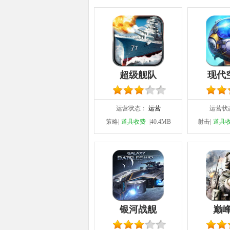
超级舰队
现代
运营状态：
运营
运营状
策略|
道具收费
|40.4MB
射击|
道具
银河战舰
巅