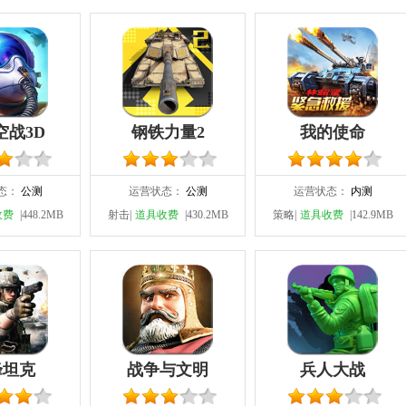
空战3D
钢铁力量2
我的使命
态：
公测
运营状态：
公测
运营状态：
内测
收费
|448.2MB
射击|
道具收费
|430.2MB
策略|
道具收费
|142.9MB
峰坦克
战争与文明
兵人大战