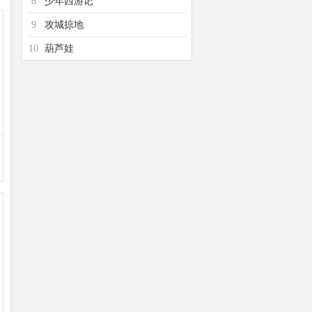
8
少年西游记
9
攻城掠地
10
葫芦娃