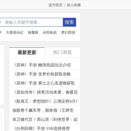
设为首页
|
加入收藏
序
大唐游仙记
镇魔曲
全民枪战
梦幻西游
热门浏览
最新更新
《原神》手游 幽境危战玩法介绍
《原神》手游 龙脊长枪获取攻略
《原神》手游 勇士之心圣遗物获取
方法介绍
《原始传奇》踏青活动来袭，春暖花
开好礼相赠！
《航海王：梦想指针》公测定档4月1
日！新世界我们来了！
放眼整个飙车界，都来领《王牌竞
速》5000万车手庆典福利！
张卫健代言！西山居《剑侠世界：起
源》年度版3月6日公测
《白荆回廊》手游 SSR选择推荐