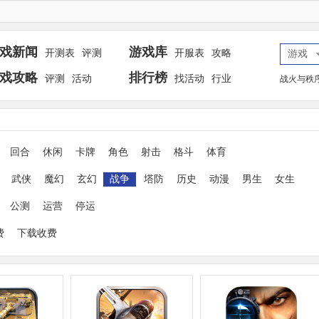
戏新闻
游戏库
开测表
评测
开服表
攻略
游戏
戏攻略
排行榜
评测
活动
找活动
行业
战火与秩
回合
休闲
卡牌
角色
射击
格斗
体育
武侠
魔幻
玄幻
战争
塔防
历史
动漫
男生
女生
公测
运营
停运
费
下载收费