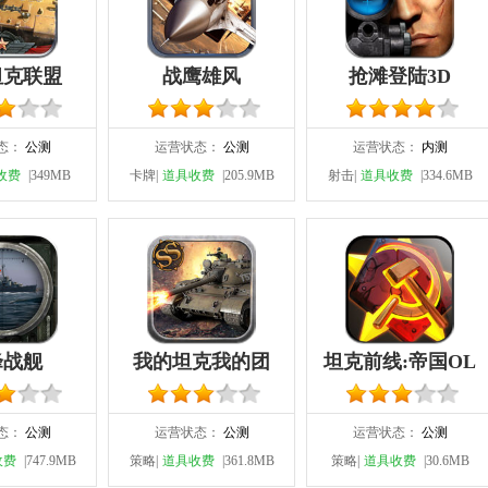
坦克联盟
战鹰雄风
抢滩登陆3D
态：
公测
运营状态：
公测
运营状态：
内测
收费
|349MB
卡牌|
道具收费
|205.9MB
射击|
道具收费
|334.6MB
峰战舰
我的坦克我的团
坦克前线:帝国OL
态：
公测
运营状态：
公测
运营状态：
公测
收费
|747.9MB
策略|
道具收费
|361.8MB
策略|
道具收费
|30.6MB