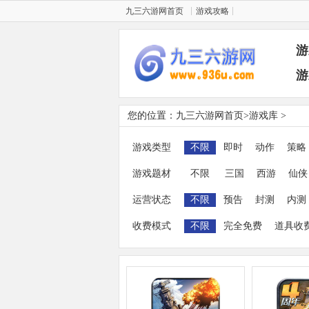
九三六游网首页
游戏攻略
游
游
您的位置：
九三六游网首页
>
游戏库
>
游戏类型
不限
即时
动作
策略
游戏题材
不限
三国
西游
仙侠
运营状态
不限
预告
封测
内测
收费模式
不限
完全免费
道具收