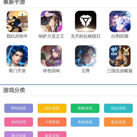
最新手游
我比武特牛
纳萨力克之王
无尽的拉格朗日
白荆回廊
蜀门手游
绯色回响
元尊
三国志战略版
游戏分类
即时游戏
动作游戏
策略游戏
回合游戏
休闲游戏
卡牌游戏
角色游戏
射击游戏
格斗游戏
体育游戏