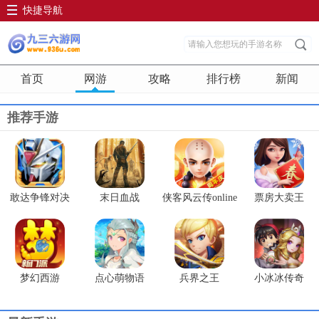
快捷导航
首页
网游
攻略
排行榜
新闻
推荐手游
敢达争锋对决
末日血战
侠客风云传online
票房大卖王
梦幻西游
点心萌物语
兵界之王
小冰冰传奇