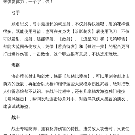
来恢复体力，一个字，强！
弓手
顾名思义，弓手最擅长的就是射，不仅射得快准狠，射的花样也
很多。既能使用弓箭，也可在变身为【暗影刺客】后使用飞刀，不仅
可以发射、投射，还能弹射。【散射】、【流星闪】和【飞鸿印雪】
都能大范围杀伤敌人，凭借【蓄势待发】和【孤注一掷】的配合更可
打出爆炸伤害，一击致命。这个职业很有意思，不妨选来玩玩。
海盗
海盗擅长射击和剑术，施展【加勒比喷泉】，可以用剑突刺攻击
前方的强敌，再配合以火枪和榴弹这些大规模杀伤性武器，绝对把敌
人打得亲娘都不认识。在战斗过程中，还有几率触发海盗独门秘技
【暴风连击】，瞬间发动连击秒杀对手。对西洋武侠风感冒的朋友，
建议试试海盗。
战士
战士专精防御，拥有反弹伤害的特性。遭受敌人攻击时，只要使