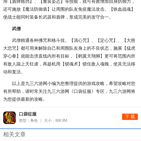
用【盾牌格挡】、【重装姿态】等技能，就可有效增加自身防御力，
还可施放【魔法防御盾】让周围的队友免疫魔法攻击。【铁血战魂】
使战士能同时装备长武器和盾牌，形成完美的攻守合一。
武僧
武僧精通各种佛咒和格斗技。【清心咒】、【定心咒】、【大慈
大悲咒】都可用来解除自己和周围队友身上的不良状态，施展【猛虎
穿心拳】就能击溃直线内所有目标，【鹤翼天翔脚】更可将范围内所
有敌人踹上天狂虐，再趁机用【锁魂术】锁住敌人魂魄，使其无法移
动和复活。
以上是九三六游网小编为您整理提供的游戏攻略，希望攻略对您
有所帮助，请时常关注九三六游网《口袋征服》专区，九三六游网将
为您提供最新的攻略。
口袋征服
下 载
类型：角色
大小：808.9M
相关文章