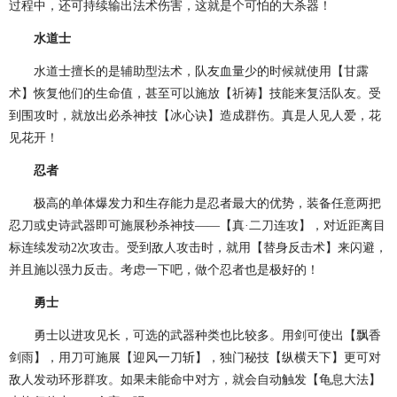
过程中，还可持续输出法术伤害，这就是个可怕的大杀器！
水道士
水道士擅长的是辅助型法术，队友血量少的时候就使用【甘露
术】恢复他们的生命值，甚至可以施放【祈祷】技能来复活队友。受
到围攻时，就放出必杀神技【冰心诀】造成群伤。真是人见人爱，花
见花开！
忍者
极高的单体爆发力和生存能力是忍者最大的优势，装备任意两把
忍刀或史诗武器即可施展秒杀神技——【真·二刀连攻】，对近距离目
标连续发动2次攻击。受到敌人攻击时，就用【替身反击术】来闪避，
并且施以强力反击。考虑一下吧，做个忍者也是极好的！
勇士
勇士以进攻见长，可选的武器种类也比较多。用剑可使出【飘香
剑雨】，用刀可施展【迎风一刀斩】，独门秘技【纵横天下】更可对
敌人发动环形群攻。如果未能命中对方，就会自动触发【龟息大法】