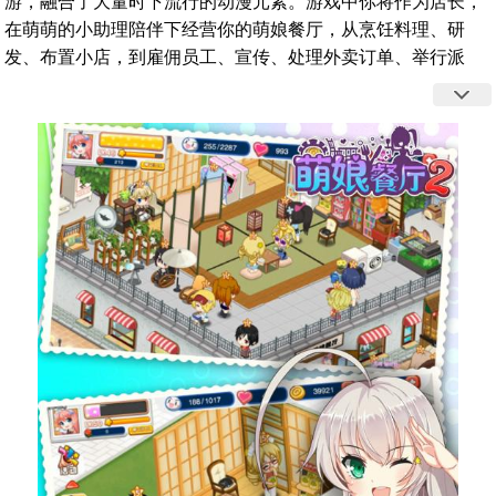
游，融合了大量时下流行的动漫元素。游戏中你将作为店长，
在萌萌的小助理陪伴下经营你的萌娘餐厅，从烹饪料理、研
发、布置小店，到雇佣员工、宣传、处理外卖订单、举行派
对，所有事务均由你亲自安排，还可以和身边的朋友们进行丰
富的社交活动，体验梦幻而又真实的模拟经营，共同书写妙趣
横生的餐厅物语。