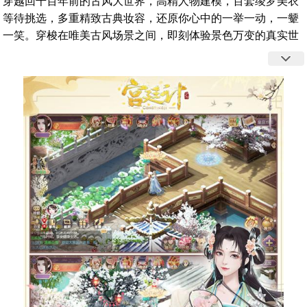
穿越回千百年前的古风大世界，高精人物建模，百套绫罗美衣
等待挑选，多重精致古典妆容，还原你心中的一举一动，一颦
一笑。穿梭在唯美古风场景之间，即刻体验景色万变的真实世
界。这一次，做自己的主角。养成、晋升、切磋，从籍籍无名
到冠绝天下，你内心潜藏巨大能量，等你揭开这时代的新篇
章。