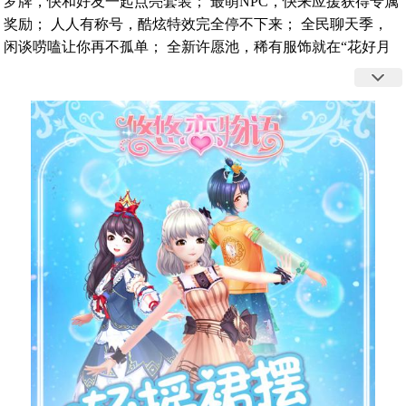
罗牌，快和好友一起点亮套装； 最萌NPC，快来应援获得专属
奖励； 人人有称号，酷炫特效完全停不下来； 全民聊天季，
闲谈唠嗑让你再不孤单； 全新许愿池，稀有服饰就在“花好月
圆”！ 《悠悠恋物语》“花影密语”给你更好玩的夏天！